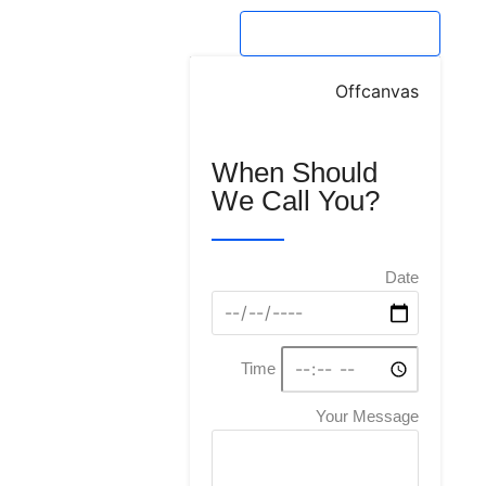
Request Call
Offcanvas
When Should
We Call You?
Date
Time
Your Message