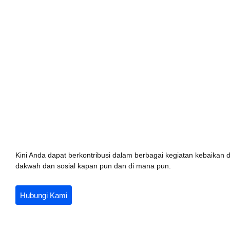
Yayasan Solusi Kebaikan Akhirat
Solusi Tepa
|
Kini Anda dapat berkontribusi dalam berbagai kegiatan kebaikan d
dakwah dan sosial kapan pun dan di mana pun.
Hubungi Kami